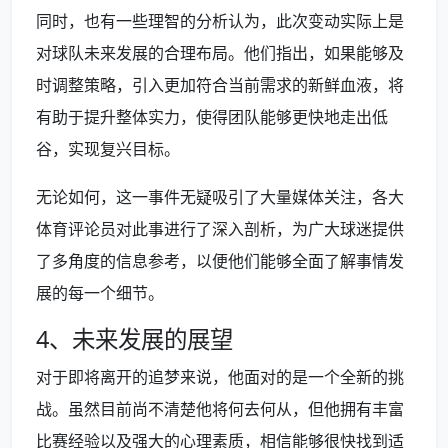
同时，也有一些理智的分析认为，此次变动实际上是
对球队未来发展的合理布局。他们指出，如果能够及
时调整策略，引入更加符合当前需求的新鲜血液，将
有助于提升整体实力，使得团队能够更快地走出低
谷，实现复兴目标。
无论如何，这一事件无疑吸引了大量媒体关注，各大
体育评论员对此事进行了深入剖析，为广大球迷提供
了多角度的信息参考，以便他们能够全面了解事情发
展的每一个细节。
4、未来发展的展望
对于即将离开的追梦来说，他面对的是一个全新的挑
战。虽然目前尚不清楚他将何去何从，但他拥有丰富
比赛经验以及强大的心理素质，相信能够很快找到适