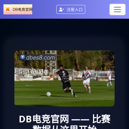
注册入口
DB电竞官网
—— 比赛