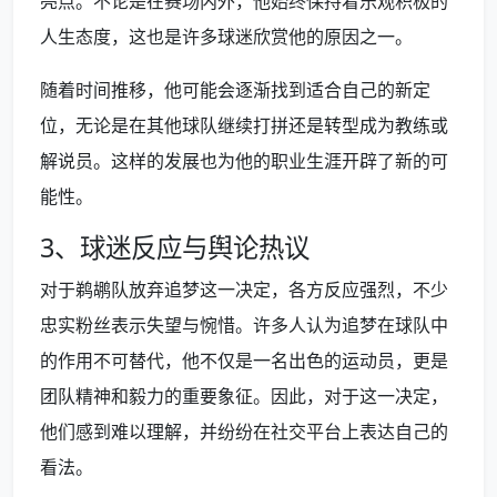
亮点。不论是在赛场内外，他始终保持着乐观积极的
人生态度，这也是许多球迷欣赏他的原因之一。
随着时间推移，他可能会逐渐找到适合自己的新定
位，无论是在其他球队继续打拼还是转型成为教练或
解说员。这样的发展也为他的职业生涯开辟了新的可
能性。
3、球迷反应与舆论热议
对于鹈鹕队放弃追梦这一决定，各方反应强烈，不少
忠实粉丝表示失望与惋惜。许多人认为追梦在球队中
的作用不可替代，他不仅是一名出色的运动员，更是
团队精神和毅力的重要象征。因此，对于这一决定，
他们感到难以理解，并纷纷在社交平台上表达自己的
看法。