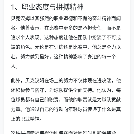
1、职业态度与拼搏精神
贝克汉姆以其强烈的职业道德和不懈的奋斗精神而闻
名。他曾表示，在比赛中更多的是承担责任，而不是
追求个人表现。这种态度让他在团队中扮演了不可或
缺的角色。无论是在训练还是比赛中，他总是全力以
赴，努力做到最好，这种精神影响了身边的每一个
人。
此外，贝克汉姆在场上的努力不仅体现在进攻端，他
还积极参与防守，为球队提供全面支持。他认为，每
位球员都有自己的职责，而他的职责就是为球队贡献
力量。他通过自己的行动向年轻球员传递了什么是真
正的职业精神。
这种拼搏精神使得他即使在面对困难时也能保持冷