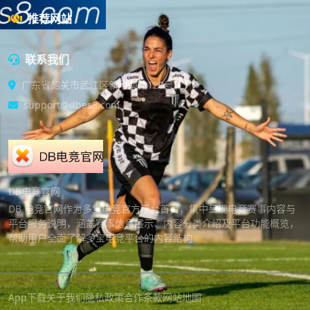
推荐网站
联系我们
广东省韶关市武江区新华南路120号
support@dbes8.com
DB电竞官网
DB 电竞官网作为多宝电竞官方平台首页，集中呈现电竞赛事内容与
平台服务说明，涵盖赛事信息展示、内容分类介绍及平台功能概览，
帮助用户全面了解多宝电竞平台的内容结构
App下载
关于我们
隐私政策
合作条款
网站地图