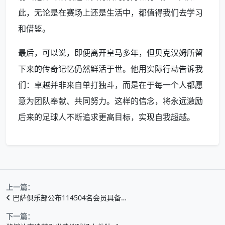
此，无论是在赛场上还是生活中，都值得我们去学习
和借鉴。
最后，可以说，即便离开皇马多年，但贝克汉姆所留
下来的传奇记忆仍然鲜活于世。他用实际行动告诉我
们：卓越并非来自单打独斗，而是在于每一个人都愿
意为团队奉献、共同努力。这样的信念，将永远激励
后来的足球人不断追求更高目标，实现自我超越。
上一篇：
巴萨俱乐部公布114504名会员具备…
下一篇：