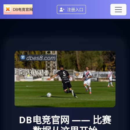
注册入口
DB电竞官网
—— 比赛