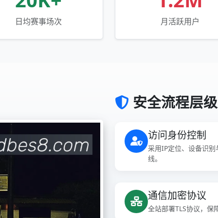
日均赛事场次
月活跃用户
安全流程层级
访问身份控制
采用IP定位、设备识
线。
通信加密协议
全站部署TLS协议，