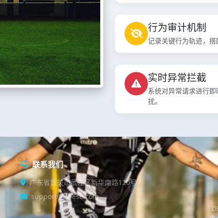
行为审计机制
记录关键行为轨迹，搭
实时异常拦截
系统对异常请求进行即
扰。
联系我们
广东省韶关市武江区新华南路120号
support@dbes8.com