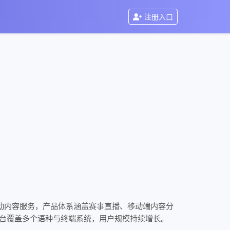
注册入口
互动内容服务，产品体系涵盖赛事直播、移动端内容分
台覆盖多个语种与终端系统，用户规模持续增长。