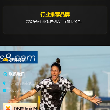
行业推荐品牌
曾被多家行业媒体列入年度推荐名单。
推荐网站
联系我们
广东省韶关市武江区新华南路120号
support@dbes8.com