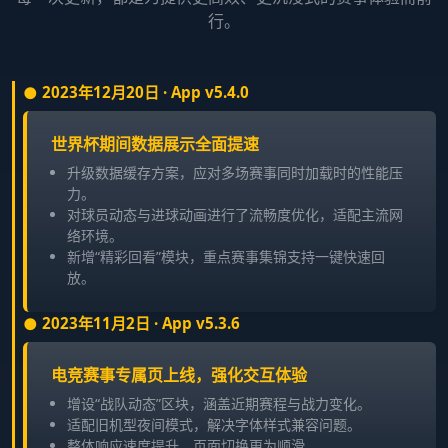
行。
2023年12月20日 · App v5.4.0
世界杯期间数据展示全面提速
升级数据缓存方案，应对多场赛事同时加载时的性能压
力。
对球员动态与进球动画进行了流畅度优化，适配主流网
络环境。
新增“精彩回看”模块，重点赛事集锦支持一键快速回
放。
2023年11月2日 · App v5.3.6
电竞赛事专属页上线，强化交互体验
增设“战队动态”区块，涵盖近期赛程与战力变化。
适配旧机型夜间模式，解决字体样式兼容问题。
整体响应速度提升，页面切换更为顺滑。