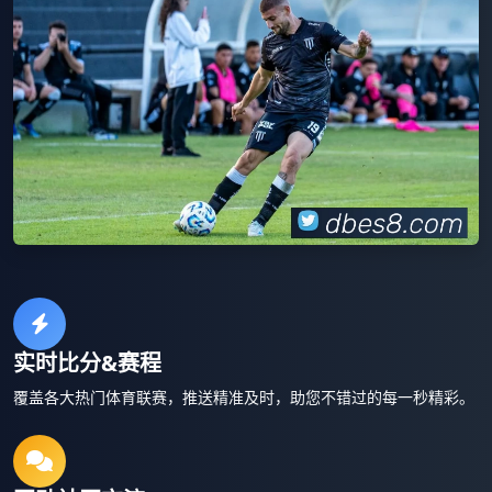
实时比分&赛程
覆盖各大热门体育联赛，推送精准及时，助您不错过的每一秒精彩。