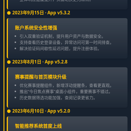
2023年9月15日 · App v5.3.2
账户系统安全性增强
引入双重验证机制，提升用户资产与数据安全。
支持查看历史登录设备，异常访问可第一时间排查。
解决验证码间歇性延迟问题，提升注册体验。
2023年8月1日 · App v5.2.8
赛事提醒与首页模块升级
优化赛事提醒组件，新增浮动提醒条，查看更直观。
推出“今日焦点赛事”桌面小组件，重要赛事不错过。
历史数据筛选功能加强，查阅记录更省力。
2023年6月10日 · App v5.2.0
智能推荐系统首度上线