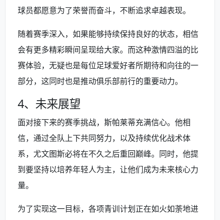
球员都愿意为了荣誉而奋斗，不断追求卓越表现。
随着赛季深入，如果能够持续保持良好的状态，相信
会有更多精彩瞬间呈现给大家。而这种激情四溢的比
赛体验，无疑也是每位足球爱好者所期待和向往的一
部分，这同时也是推动俱乐部前行的重要动力。
4、未来展望
面对接下来的赛季挑战，斯帕莱蒂充满信心。他相
信，通过全队上下共同努力，以及持续优化战术体
系，尤文图斯必将在不久之后重回巅峰。同时，他提
到要坚持以培养年轻人为主，让他们成为未来核心力
量。
为了实现这一目标，各项青训计划正在如火如荼地进