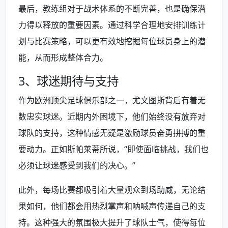
最后，教练组对于战术体系的不断完善，也是确保潜
力得以释放的重要因素。通过科学合理地安排训练计
划与比赛策略，可以更有效地挖掘每位球员身上的潜
能，从而形成整体合力。
3、球迷期待与支持
作为欧洲顶尖足球俱乐部之一，尤文图斯背后有着无
数忠实球迷。近期内外困境下，他们始终没有放弃对
球队的支持，这种情感无疑是激励球员奋勇拼搏的重
要动力。正如斯帕莱蒂所说，“即使面临挑战，我们也
必须让球迷感受到我们的决心。”
此外，每场比赛都吸引着大量观众到场助威，无论结
果如何，他们都会用热烈掌声和呐喊声传递自己的支
持。这种强大的氛围极大提升了球队士气，使得每位