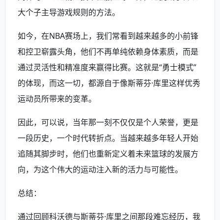
大个子主导游戏规则的方法。
如今，在NBA赛场上，我们常看到越来越多的小前锋
和控卫崭露头角，他们不再单纯依赖身体素质，而是
通过灵活性和精准度来赢得比赛。这就是“勇士模式”
的体现，而这一切，都源自于像斯蒂芬·库里这样优秀
运动员所带来的变革。
因此，可以说，当年那一刻不仅仅是个人荣誉，更是
一段历史，一个时代转折点。当越来越多年轻人开始
追随其脚步时，他们也重新定义着未来篮球的发展方
向，为这个伟大的运动注入新的活力与可能性。
总结：
通过回顾科沃德与斯蒂芬·库里之间那段难忘经历，我