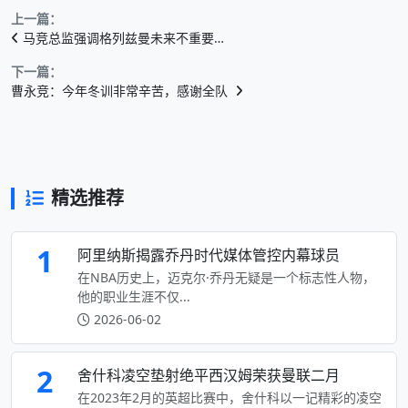
上一篇：
马竞总监强调格列兹曼未来不重要…
下一篇：
曹永竞：今年冬训非常辛苦，感谢全队
精选推荐
1
阿里纳斯揭露乔丹时代媒体管控内幕球员
在NBA历史上，迈克尔·乔丹无疑是一个标志性人物，
他的职业生涯不仅...
2026-06-02
2
舍什科凌空垫射绝平西汉姆荣获曼联二月
在2023年2月的英超比赛中，舍什科以一记精彩的凌空