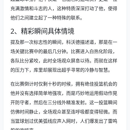
充满激情和斗志的人，这种特质深深打动了他，使得
他们之间建立起了一种特殊的联系。
2、精彩瞬间具体情境
提及那一次标志性的瞬间，科沃德描述道，那是在一
场关键比赛中的最后几分钟。比赛进入白热化阶段，
各队比分紧咬，此时全场观众屏息以待。而就在这样
的压力下，库里却展现出超乎寻常的冷静与智慧。
在比赛倒计时仅剩十秒的时候，拥有绝佳投篮机会的
他并没有选择简单地强攻，而是巧妙地运用假动作晃
开防守者，然后在三分线外精准发射。这一投篮瞬间
仿佛时间静止，全场观众甚至连呼吸都变得轻微。而
当篮球划过优美弧线应声入网时，人们爆发出了雷鸣