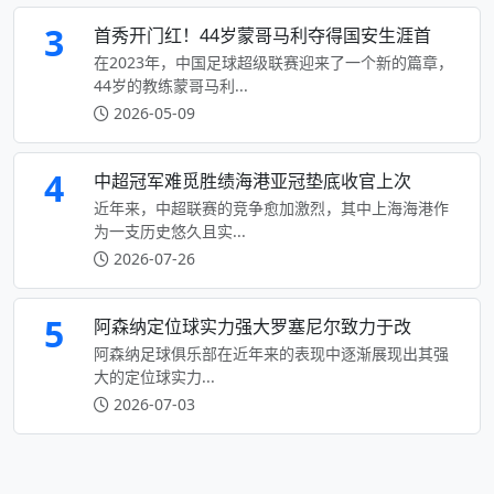
3
首秀开门红！44岁蒙哥马利夺得国安生涯首
在2023年，中国足球超级联赛迎来了一个新的篇章，
44岁的教练蒙哥马利...
2026-05-09
4
中超冠军难觅胜绩海港亚冠垫底收官上次
近年来，中超联赛的竞争愈加激烈，其中上海海港作
为一支历史悠久且实...
2026-07-26
5
阿森纳定位球实力强大罗塞尼尔致力于改
阿森纳足球俱乐部在近年来的表现中逐渐展现出其强
大的定位球实力...
2026-07-03