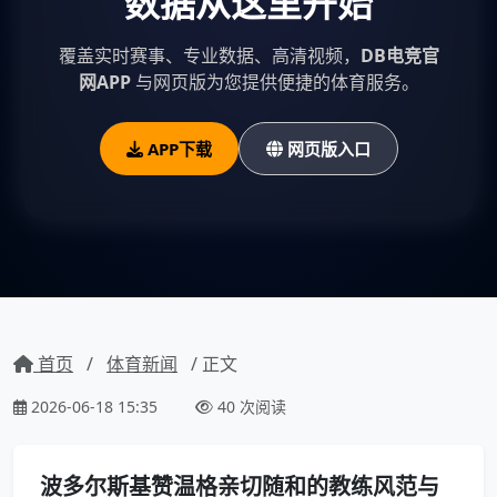
数据从这里开始
覆盖实时赛事、专业数据、高清视频，
DB电竞官
网APP
与网页版为您提供便捷的体育服务。
APP下载
网页版入口
首页
/
体育新闻
/ 正文
2026-06-18 15:35
40 次阅读
波多尔斯基赞温格亲切随和的教练风范与