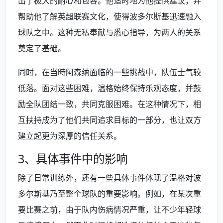
出了极大的耐心和包容。他适时地为他提供建议，并
帮助他了解英超联赛文化，使得波多尔斯基迅速融入
球队之中。这种无私奉献与悉心指导，为两人的关系
奠定了基础。
同时，在当時阿森纳面临的一些挑战中，队伍士气较
低落。面对这些困难，温格始终保持乐观态度，并鼓
励全队团结一致，共同克服困难。在这种情况下，相
互扶持成为了他们共同追求目标的一部分，也让双方
建立起更为深厚的信任关系。
3、具体事件中的影响
除了日常训练外，还有一些具体事件体现了温格对波
多尔斯基乃至整个球队的重要影响。例如，在某次重
要比赛之前，由于队内伤病情况严重，让不少年轻球