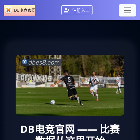
注册入口
DB电竞官网
—— 比赛