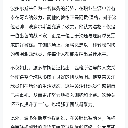
波多尔斯基作为一名优秀的前锋，在职业生涯中曾有
幸在阿森纳效力，而他的教练正是阿贡·温格。对于这
位老帅，波多尔斯基充满了敬意，他认为温格不仅是
一位出色的战术家，更是一位善于沟通与理解球员需
求的好教练。在训练场上，温格总是以一种轻松愉快
的氛围激励球员，使每个人都能发挥出最佳水平。
不仅如此，波多尔斯基还指出，温格所倡导的人文关
怀使得整个球队形成了良好的团队氛围。他常常关注
球员们在场外的生活状态，这种关注让球员们感到自
己被重视，从而更加努力地投入训练和比赛。这种关
怀不仅提升了士气，也增强了团队凝聚力。
此外，波多尔斯基也提到过，在关键比赛前夕，温格
会用轻松幽默的话语来缓解球队紧张情绪，让大家能