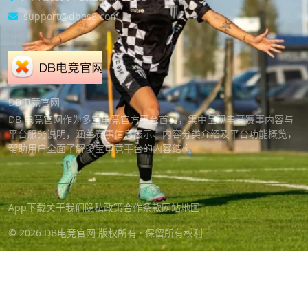
support@dbes8.com
DB电竞官网
DB 电竞官网作为多宝电竞官方平台首页，集中呈现电竞赛事内容与
平台服务说明，涵盖赛事信息展示、内容分类介绍及平台功能概览，
帮助用户全面了解多宝电竞平台的内容结构
App下载
关于我们
隐私政策
合作条款
网站地图
© 2026 DB电竞官网 版权所有 · 保留所有权利