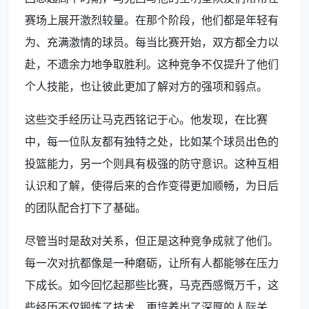
赛场上展开激烈较量。在那个阶段，他们都是年轻有
为、充满激情的球员。每当比赛开始，双方都全力以
赴，不遗余力地争取胜利。这种竞争不仅提升了他们
个人技能，也让彼此更加了解对方的强项和弱点。
这些交手经历让马克西铭记于心。他发现，在比赛
中，每一位队友都有独特之处，比如某个球员出色的
投篮能力，另一个则具有极强的防守意识。这种互相
认识和了解，使得后来的合作变得更加顺畅，为日后
的团队配合打下了基础。
尽管当时是敌对关系，但正是这种竞争成就了他们。
每一次对抗都像是一种磨砺，让所有人都能够在压力
下成长。如今回忆起那些比赛，马克西感慨万千，这
些经历不仅锻炼了技术，更培养出了深厚的人际关