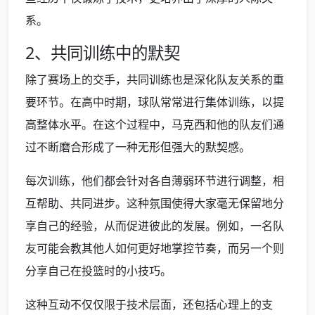
系。
2、共同训练中的默契
除了赛场上的交手，共同训练也是深化队友关系的重
要环节。在高中时期，球队常常进行集体训练，以提
高整体水平。在这个过程中，马克西和他的队友们通
过不断磨合形成了一种无形但强大的默契感。
每次训练，他们都会针对各自薄弱环节进行调整，相
互帮助、共同进步。这种氛围使得大家毫无保留地分
享自己的经验，从而促进彼此的发展。例如，一名队
友可能会教其他人如何更好地掌控节奏，而另一个则
分享自己在投篮时的小技巧。
这种互动不仅仅限于技术层面，还包括心理上的支