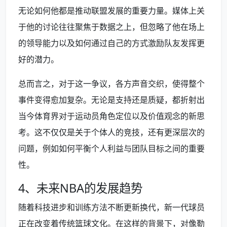
无论如何他都是推动联盟发展的重要力量。媒体上关
于他的讨论往往聚焦于数据之上，但忽略了他在场上
的领导能力以及如何通过自己的方式激励队友发挥更
好的潜力。
总而言之，对于这一争议，各方声音交织，使得整个
事件变得愈加复杂。无论是支持还是质疑，都折射出
当今体育界对于运动员角色定位以及价值观念的新思
考。这不仅仅是关于个体人的竞技，还有更深层次的
问题，例如如何平衡个人利益与团队目标之间的重要
性。
4、未来NBA的发展趋势
随着科技进步和训练方法不断更新换代，新一代球员
正在改变着传统篮球文化。在这样的背景下，对像勒