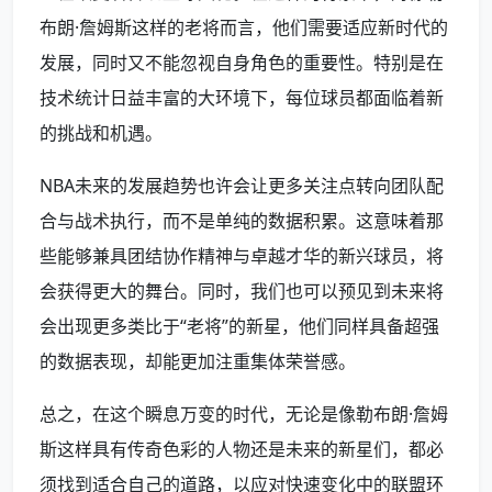
布朗·詹姆斯这样的老将而言，他们需要适应新时代的
发展，同时又不能忽视自身角色的重要性。特别是在
技术统计日益丰富的大环境下，每位球员都面临着新
的挑战和机遇。
NBA未来的发展趋势也许会让更多关注点转向团队配
合与战术执行，而不是单纯的数据积累。这意味着那
些能够兼具团结协作精神与卓越才华的新兴球员，将
会获得更大的舞台。同时，我们也可以预见到未来将
会出现更多类比于“老将”的新星，他们同样具备超强
的数据表现，却能更加注重集体荣誉感。
总之，在这个瞬息万变的时代，无论是像勒布朗·詹姆
斯这样具有传奇色彩的人物还是未来的新星们，都必
须找到适合自己的道路，以应对快速变化中的联盟环