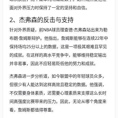
面对外界压力时保持了一定的坚持和自信。
2、杰弗森的反击与支持
针对外界质疑，前NBA球员理查德·杰弗森站出来为勒
布朗·詹姆斯辩护。他指出，詹姆斯能够在连续22年中
保持场均25分以上的数据，这是一项极其艰难且罕见
的成就。在这样的高水平竞争中，能够维持稳定输出
并非易事，因此不应轻易贬低他的努力和成就。
杰弗森进一步分析道，如今联盟中的年轻球员众多，
但很少有人能达到这样高效且稳定的数据。他强调，
不仅需要身体素质，还需要心理素质来支撑这么长时
间高强度比赛带来的压力。因此，无论从哪个角度来
看，詹姆斯都值得尊重。