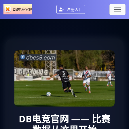
注册入口
DB电竞官网
—— 比赛