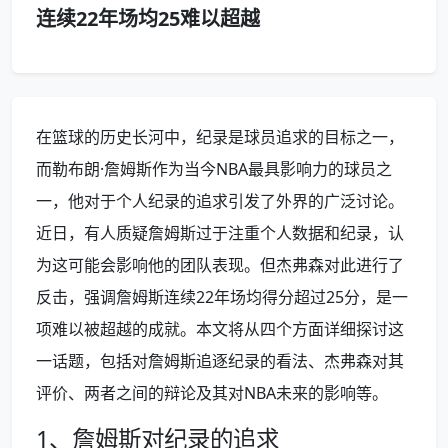
连续22年场均25难以超越
在篮球的历史长河中，纪录是球员追求的目标之一，
而勒布朗·詹姆斯作为当今NBA最具影响力的球员之
一，他对于个人纪录的追求引发了外界的广泛讨论。
近日，有人质疑詹姆斯过于注重个人数据和纪录，认
为这可能会影响他的团队表现。但杰弗森对此进行了
反击，强调詹姆斯连续22年场均得分超过25分，是一
项难以被超越的成就。本文将从四个方面详细探讨这
一话题，包括对詹姆斯追逐纪录的看法、杰弗森对其
评价、两者之间的辩论及其对NBA未来的影响等。
1、詹姆斯对纪录的追求