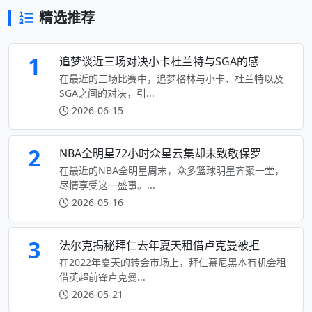
精选推荐
1
追梦谈近三场对决小卡杜兰特与SGA的感
在最近的三场比赛中，追梦格林与小卡、杜兰特以及
SGA之间的对决，引...
2026-06-15
2
NBA全明星72小时众星云集却未致敬保罗
在最近的NBA全明星周末，众多篮球明星齐聚一堂，
尽情享受这一盛事。...
2026-05-16
3
法尔克揭秘拜仁去年夏天租借卢克曼被拒
在2022年夏天的转会市场上，拜仁慕尼黑本有机会租
借英超前锋卢克曼...
2026-05-21