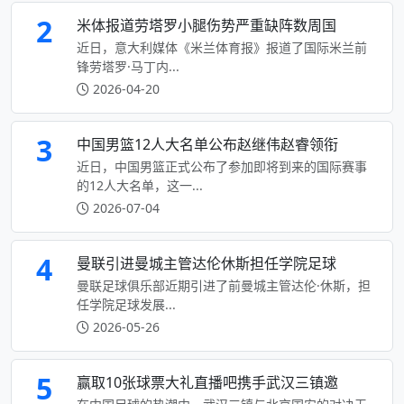
2
米体报道劳塔罗小腿伤势严重缺阵数周国
近日，意大利媒体《米兰体育报》报道了国际米兰前
锋劳塔罗·马丁内...
2026-04-20
3
中国男篮12人大名单公布赵继伟赵睿领衔
近日，中国男篮正式公布了参加即将到来的国际赛事
的12人大名单，这一...
2026-07-04
4
曼联引进曼城主管达伦休斯担任学院足球
曼联足球俱乐部近期引进了前曼城主管达伦·休斯，担
任学院足球发展...
2026-05-26
5
赢取10张球票大礼直播吧携手武汉三镇邀