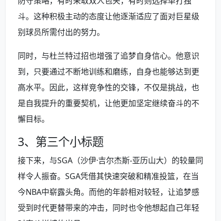
防守策略，有时采取双人包夹，有时则选择单打独
斗。这种积极主动的态度让他逐渐适应了面对巨星级
别球员所需付出的努力。
同时，与杜兰特过招也增强了追梦自身信心。他意识
到，只要通过不断地训练和磨练，自身也能够达到更
高水平。因此，这样竞争性的交锋，不仅是挑战，也
是自我提升的重要契机，让他更加坚定继续奋斗的不
懈目标。
3、第三个小标题
接下来，与SGA（沙伊·吉尔杰斯-亚历山大）的较量同
样令人振奋。SGA凭借其快速突破和精准投篮，在当
今NBA中崭露头角。而他的年龄相对较轻，让追梦感
受到时代更替带来的冲击，同时也令他想起自己年轻