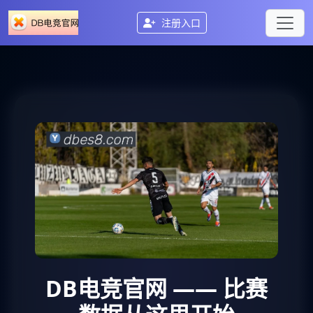
注册入口
DB电竞官网
—— 比赛