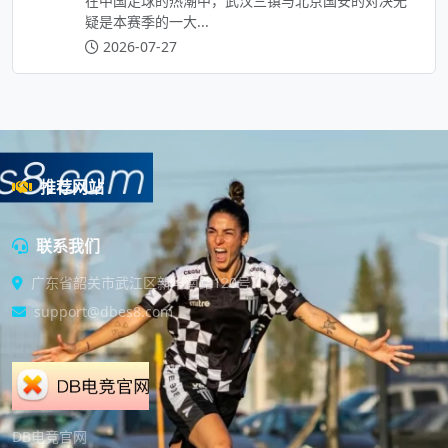
在中国足球的热潮中，武汉三镇与北京国安的对决无
疑是本赛季的一大...
2026-07-27
推荐网站
联系我们
广东省韶关市武江区新华南路120号
support@dbes8.com
DB电竞官网