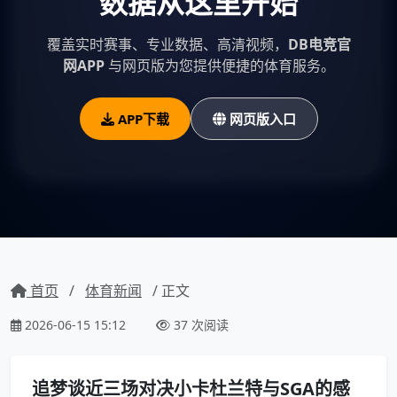
数据从这里开始
覆盖实时赛事、专业数据、高清视频，
DB电竞官
网APP
与网页版为您提供便捷的体育服务。
APP下载
网页版入口
首页
/
体育新闻
/ 正文
2026-06-15 15:12
37 次阅读
追梦谈近三场对决小卡杜兰特与SGA的感