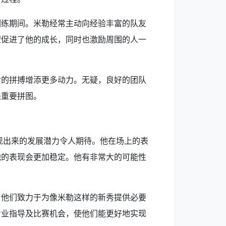
训练期间。米勒经常主动向经验丰富的队友
望促进了他的成长，同时也激励周围的人一
后的拼搏增添更多动力。无疑，良好的团队
块重要拼图。
现出来的发展潜力令人期待。他在场上的表
他的表现会更加稳定。他有非常大的可能性
，他们致力于为像米勒这样的新秀提供必要
专业指导及比赛机会，使他们能更好地实现