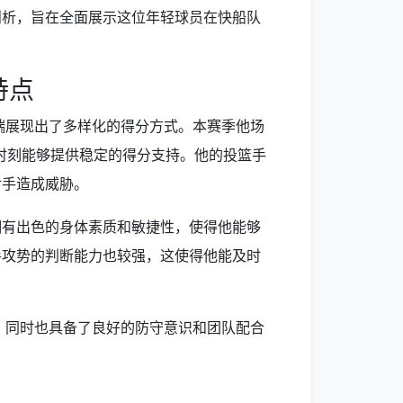
剖析，旨在全面展示这位年轻球员在快船队
特点
端展现出了多样化的得分方式。本赛季他场
键时刻能够提供稳定的得分支持。他的投篮手
对手造成威胁。
拥有出色的身体素质和敏捷性，使得他能够
手攻势的判断能力也较强，这使得他能及时
，同时也具备了良好的防守意识和团队配合
。