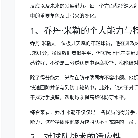
反应以及未来的发展潜力。每一个方面都将深入
中的重要角色及其带来的变化。
1、乔丹·米勒的个人能力与
乔丹·米勒是一位极具天赋的年轻球员，他在进攻
均9.1分，虽然数据看似平平，但实际上他在关
感较好，不论是三分球还是中距离投篮，都能给
除了得分能力，米勒在防守端同样不容小觑。他
快速回防并参与到防守轮转中。此外，他对于对
干扰对手投篮，帮助球队提高整体防守水平。
综合来看，乔丹·米勒不仅仅是一名优质的得分手
能力，这些特质使他成为快船队不可或缺的一员
2、对球队战术的适应性