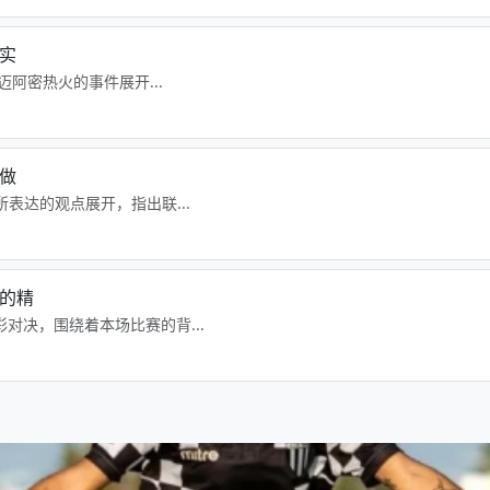
实
阿密热火的事件展开...
做
表达的观点展开，指出联...
的精
对决，围绕着本场比赛的背...