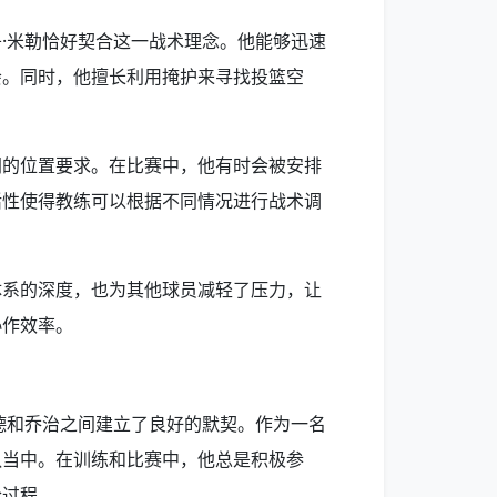
·米勒恰好契合这一战术理念。他能够迅速
会。同时，他擅长利用掩护来寻找投篮空
同的位置要求。在比赛中，他有时会被安排
活性使得教练可以根据不同情况进行战术调
体系的深度，也为其他球员减轻了压力，让
协作效率。
德和乔治之间建立了良好的默契。作为一名
队当中。在训练和比赛中，他总是积极参
合过程。