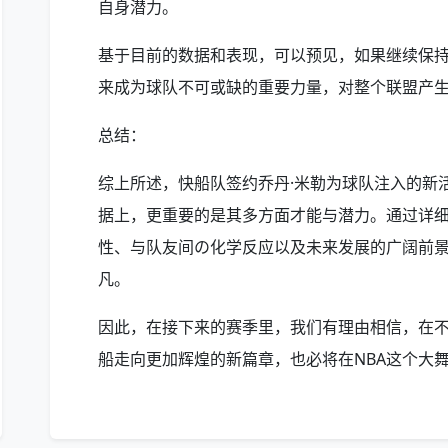
自身潜力。
基于目前的数据和表现，可以预见，如果继续保持
来成为球队不可或缺的重要力量，对整个联盟产
总结：
综上所述，快船队签约乔丹·米勒为球队注入的新活
据上，更重要的是其多方面才能与潜力。通过详
性、与队友间の化学反应以及未来发展的广阔前
凡。
因此，在接下来的赛季里，我们有理由相信，在不
船走向更加辉煌的新篇章，也必将在NBA这个大