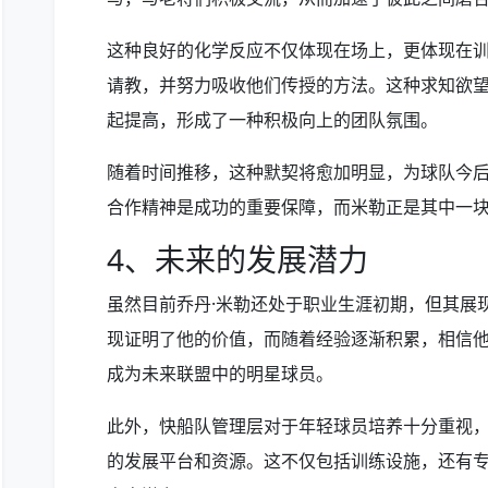
这种良好的化学反应不仅体现在场上，更体现在
请教，并努力吸收他们传授的方法。这种求知欲
起提高，形成了一种积极向上的团队氛围。
随着时间推移，这种默契将愈加明显，为球队今
合作精神是成功的重要保障，而米勒正是其中一
4、未来的发展潜力
虽然目前乔丹·米勒还处于职业生涯初期，但其展
现证明了他的价值，而随着经验逐渐积累，相信
成为未来联盟中的明星球员。
此外，快船队管理层对于年轻球员培养十分重视
的发展平台和资源。这不仅包括训练设施，还有