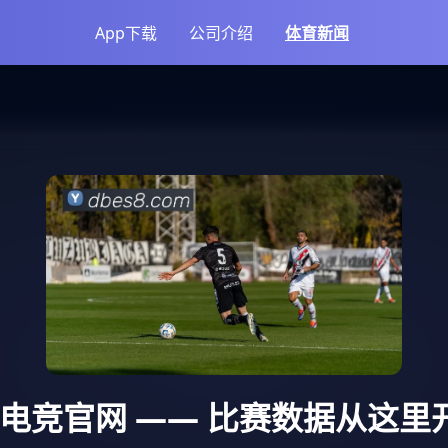
App下载
公司介绍
体育新闻
B电竞官网
—— 比赛数据从这里