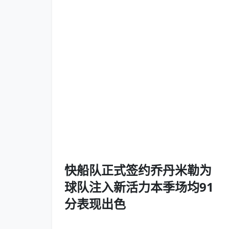
快船队正式签约乔丹米勒为
球队注入新活力本季场均91
分表现出色