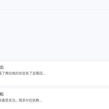
出
了弗拉格的状态有了显著回...
和
备受关注。图多尔在执教...