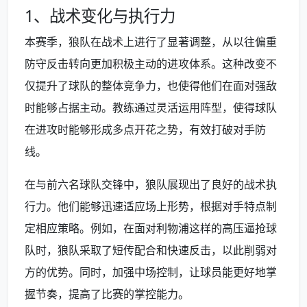
1、战术变化与执行力
本赛季，狼队在战术上进行了显著调整，从以往偏重
防守反击转向更加积极主动的进攻体系。这种改变不
仅提升了球队的整体竞争力，也使得他们在面对强敌
时能够占据主动。教练通过灵活运用阵型，使得球队
在进攻时能够形成多点开花之势，有效打破对手防
线。
在与前六名球队交锋中，狼队展现出了良好的战术执
行力。他们能够迅速适应场上形势，根据对手特点制
定相应策略。例如，在面对利物浦这样的高压逼抢球
队时，狼队采取了短传配合和快速反击，以此削弱对
方的优势。同时，加强中场控制，让球员能更好地掌
握节奏，提高了比赛的掌控能力。