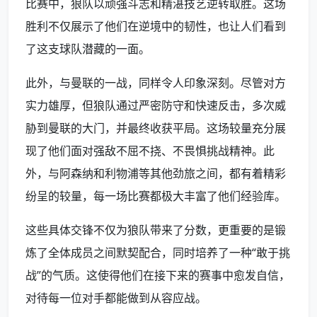
比赛中，狼队以顽强斗志和精湛技艺逆转取胜。这场
胜利不仅展示了他们在逆境中的韧性，也让人们看到
了这支球队潜藏的一面。
此外，与曼联的一战，同样令人印象深刻。尽管对方
实力雄厚，但狼队通过严密防守和快速反击，多次威
胁到曼联的大门，并最终收获平局。这场较量充分展
现了他们面对强敌不屈不挠、不畏惧挑战精神。此
外，与阿森纳和利物浦等其他劲旅之间，都有着精彩
纷呈的较量，每一场比赛都极大丰富了他们经验库。
这些具体交锋不仅为狼队带来了分数，更重要的是锻
炼了全体成员之间默契配合，同时培养了一种“敢于挑
战”的气质。这使得他们在接下来的赛事中愈发自信，
对待每一位对手都能做到从容应战。