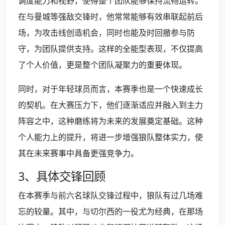
调度能力和视野，使得整个团队能够保持流畅运转。
在与曼城等强敌交锋时，他常常能够有效串联起前后
场，为攻击线创造机会，同时也能及时回撤参与防
守，为团队提供支持。这样的全能型表现，不仅提高
了个人价值，更是整个团队凝聚力的重要体现。
同时，对于年轻球员而言，本赛季也是一个快速成长
的契机。在大赛压力下，他们逐渐适应并融入到主力
阵容之中，这种磨练将为未来的发展奠定基础。这种
个人能力上的提升，将进一步增强狼队整体实力，使
其在未来赛事中具备更强竞争力。
3、具体交锋回顾
在本赛季与前六名球队交锋过程中，狼队有过几场难
忘的较量。其中，与切尔西的一役尤为经典，在那场