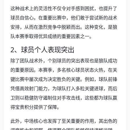
这种战术上的灵活性不仅令对手感到困扰，也提升了
球员自信心。在重要比赛中，他们敢于尝试新的战术
安排，从而在激烈竞争中脱颖而出。这种变化，是狼
队本赛季取得优异成绩的重要因素之一。
2、球员个人表现突出
除了团队战术外，个别球员的突出表现也是狼队成功
的重要原因。本赛季，多名核心球员状态火热，在关
键比赛中屡次成为决定胜负的关键。例如，球队前锋
凭借高效射门能力，为球队打入多粒关键进球，而后
卫则以稳健防守遏制住对手攻击线，这些都为球队赢
得宝贵积分提供了保障。
此外，中场核心也发挥了至关重要的作用，其出色的