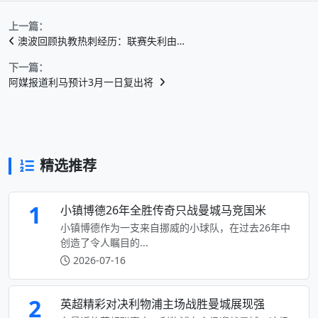
上一篇：
澳波回顾执教热刺经历：联赛失利由…
下一篇：
阿媒报道利马预计3月一日复出将
精选推荐
1
小镇博德26年全胜传奇只战曼城马竞国米
小镇博德作为一支来自挪威的小球队，在过去26年中
创造了令人瞩目的...
2026-07-16
2
英超精彩对决利物浦主场战胜曼城展现强