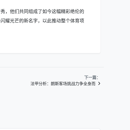
新秀，他们共同组成了如今这幅精彩绝伦的
多闪耀光芒的新名字，以此推动整个体育项
下一篇：
法甲分析：朗斯客场挑战力争全身而