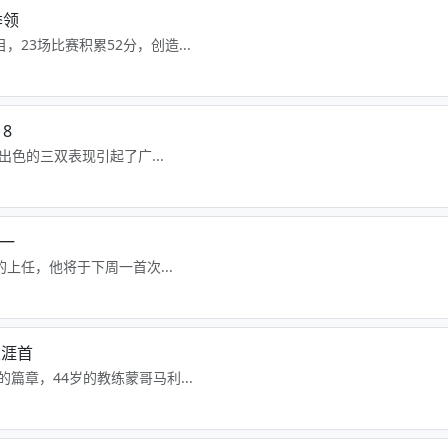
季领
23场比赛积累52分，创造...
8
出色的三双表现引起了广...
一
上任，他将于下周一首次...
生涯首
篇章，44岁的教练蒙哥马利...