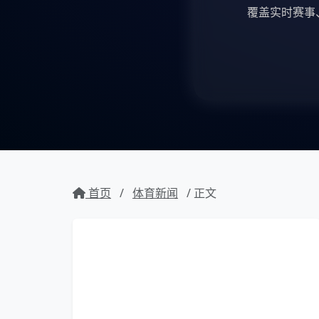
覆盖实时赛事
首页
/
体育新闻
/ 正文