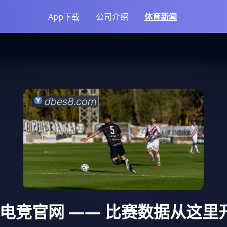
App下载
公司介绍
体育新闻
B电竞官网
—— 比赛数据从这里