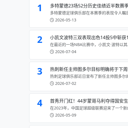
1
多特蒙德23场52分历史佳绩近半数赛
多特蒙德足球俱乐部在本赛季的表现令人瞩目，
2026-05-13
2
小凯文波特三双表现出色14投5中斩获1
在最近的一场NBA比赛中，小凯文·波特以其
2026-07-04
3
热刺新任主帅图多尔目标明确将于下周
热刺足球俱乐部近日宣布了新任主帅图多尔的
2026-07-02
4
首秀开门红！44岁蒙哥马利夺得国安
在2023年，中国足球超级联赛迎来了一个新的
2026-05-09