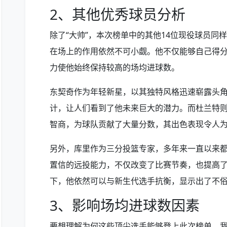
2、其他优秀球员分析
除了“大帅”，本次榜单中的其他14位现役球员同
在场上的作用依然不可小觑。他不仅能够自己得
力使他始终保持较高的场均进球数。
东契奇作为年轻新星，以其独特风格迅速崭露头
计，让人们看到了他未来巨大的潜力。而杜兰特
智商，为球队贡献了大量分数，其出色表现令人
另外，库里作为三分投篮专家，多年来一直以来
置信的远投能力，不仅改变了比赛节奏，也提高
下，他依然可以与新生代选手抗衡，显示出了不
3、影响场均进球数因素
要想理解为何这些顶尖选手能够登上此次榜单，