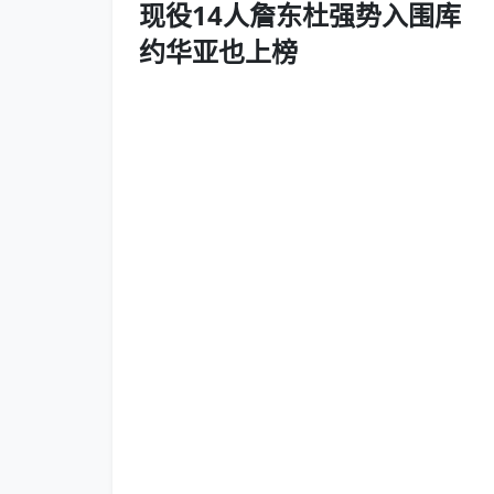
现役14人詹东杜强势入围库
约华亚也上榜