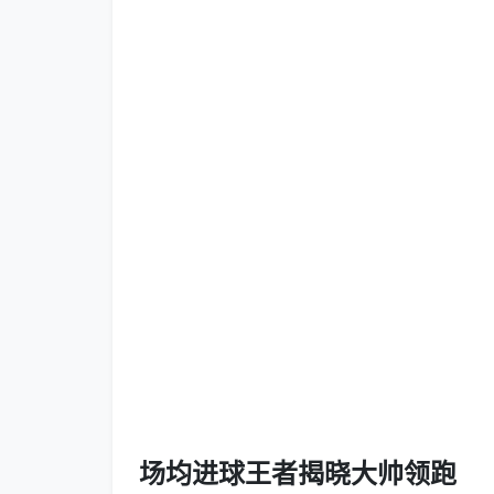
场均进球王者揭晓大帅领跑