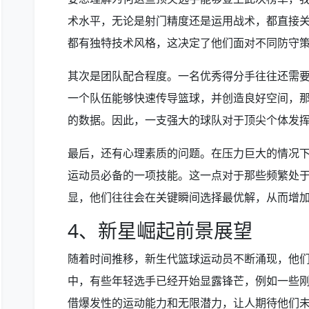
术水平，无论是射门精度还是运用战术，都直接
都有独特技术风格，这决定了他们面对不同防守
其次是团队配合程度。一名优秀得分手往往还需
一个队伍能够快速传导篮球，并创造良好空间，
的数据。因此，一支强大的球队对于顶尖个体发
最后，还有心理素质的问题。在压力巨大的情况
运动员必备的一项技能。这一点对于那些频繁处
显，他们往往会在关键瞬间选择最优解，从而增
4、新星崛起前景展望
随着时间推移，新生代篮球运动员不断涌现，他
中，有些年轻选手已经开始显露锋芒，例如一些
借爆发性的运动能力和无限潜力，让人期待他们