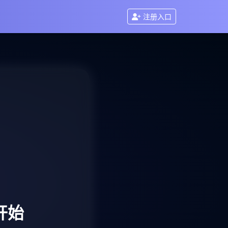
注册入口
开始