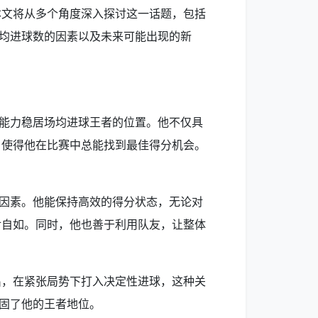
本文将从多个角度深入探讨这一话题，包括
场均进球数的因素以及未来可能出现的新
攻能力稳居场均进球王者的位置。他不仅具
，使得他在比赛中总能找到最佳得分机会。
。
要因素。他能保持高效的得分状态，无论对
对自如。同时，他也善于利用队友，让整体
出，在紧张局势下打入决定性进球，这种关
巩固了他的王者地位。