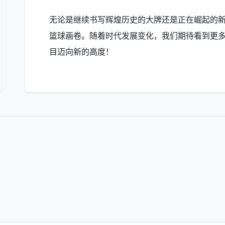
无论是继续书写辉煌历史的大牌还是正在崛起的
篮球画卷。随着时代发展变化，我们期待看到更
目迈向新的高度！