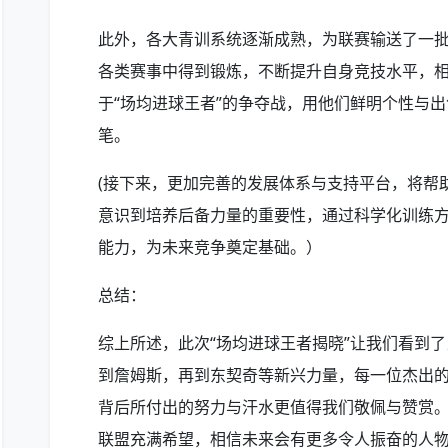
此外，各大青训系统逐渐成熟，为联赛输送了一
各类赛事中得到锻炼，不断提升自身竞技水平，
于“场均进球王者”的争夺战，用他们鲜明个性与
笔。
(接下来，更加完善的发展体系与支持平台，将帮
意识到培养后备力量的重要性，通过科学化训练
能力，为未来竞争奠定基础。）
总结：
综上所述，此次“场均进球王者揭晓”让我们看到了
到詹姆斯，再到东契奇等新兴力量，每一位杰出
背后所付出的努力与汗水更值得我们敬佩与赞赏
联盟充满希望，相信未来会有更多令人振奋的人